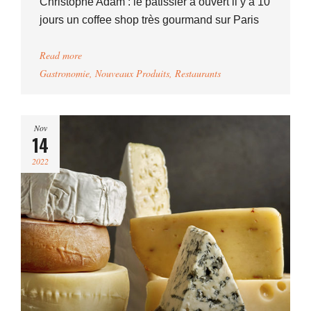
Christophe Adam : le pâtissier a ouvert il y a 10
jours un coffee shop très gourmand sur Paris
Read more
Gastronomie
,
Nouveaux Produits
,
Restaurants
Nov
14
2022