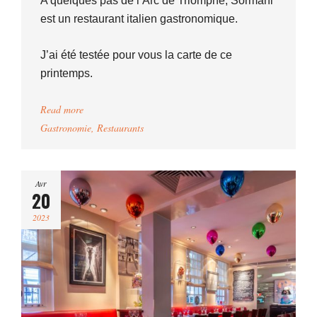
A quelques pas de l’Arc de Triomphe, Sormani
est un restaurant italien gastronomique.
J’ai été testée pour vous la carte de ce
printemps.
Read more
Gastronomie
,
Restaurants
Avr
20
2023