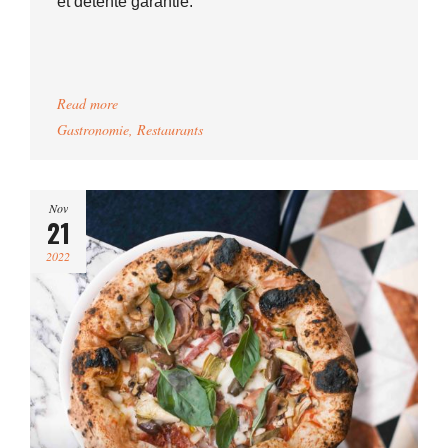
et détente garantie.
Read more
Gastronomie
,
Restaurants
Nov
21
2022