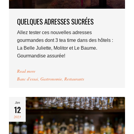
QUELQUES ADRESSES SUCRÉES
Allez tester ces nouvelles adresses
gourmandes dont 3 tea time dans des hôtels :
La Belle Juliette, Molitor et Le Baume.
Gourmandise assurée!
Read more
Banc d'essai
,
Gastronomie
,
Restaurants
Jan
12
2023