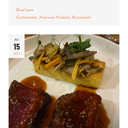
Read more
Gastronomie
,
Nouveaux Produits
,
Restaurants
Fév
15
2023