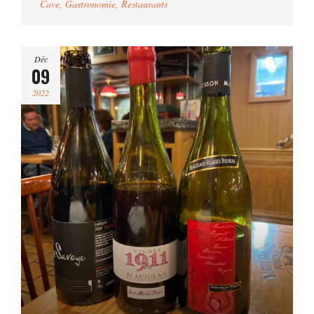
Cave
,
Gastronomie
,
Restaurants
Déc
09
2022