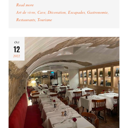
Read more
Art de vivre
,
Cave
,
Décoration
,
Escapades
,
Gastronomie
,
Restaurants
,
Tourisme
Oct
12
2022