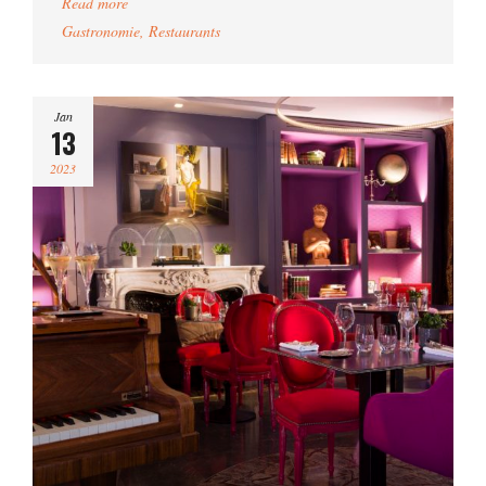
Read more
Gastronomie
,
Restaurants
Jan
13
2023