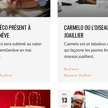
DÉCO PRÉSENT À
CARMELO OU L’OISEA
NÈVE
JOAILLIER
co sera sublimé au salon
Carmelo est un fabuleux a
GemGenève en mai
qui façonne les pierres fi
.
oiseaux joailliers.
Read more
Joaillerie
Bijouterie Joaillerie
Déc
13
2024