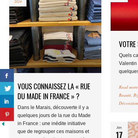
2024
VOTRE 
Quels ca
Valentin
quelques 
VOUS CONNAISSEZ LA « RUE
Read more
DU MADE IN FRANCE » ?
Beauté
,
Bi
Décoratio
Dans le Marais, découverte il y a
quelques jours de la rue du Made
in France : une inédite initiative
Jan
que de regrouper ces maisons et
17