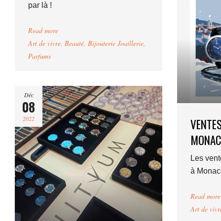
par là !
Read more
Art de vivre
,
Beauté
,
Bijouterie Joaillerie
,
Parfums
Déc
08
2022
VENTES
MONAC
Les vent
à Monaco
Read more
Art de vivr