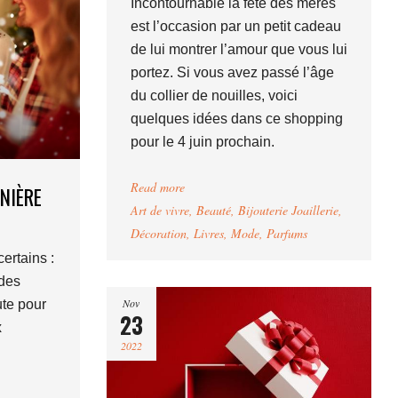
Incontournable la fête des mères
est l’occasion par un petit cadeau
de lui montrer l’amour que vous lui
portez. Si vous avez passé l’âge
du collier de nouilles, voici
quelques idées dans ce shopping
pour le 4 juin prochain.
Read more
NIÈRE
Art de vivre
,
Beauté
,
Bijouterie Joaillerie
,
Décoration
,
Livres
,
Mode
,
Parfums
certains :
 des
Nov
te pour
23
x
2022