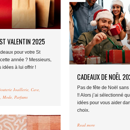
ST VALENTIN 2025
deaux pour votre St
 cette année ? Messieurs,
idées à lui offrir !
CADEAUX DE NOËL 20
Pas de fête de Noël san
jouterie Joaillerie
,
Cave
,
!! Alors j’ai sélectionné q
n
,
Mode
,
Parfums
idées pour vous aider da
choix.
Read more