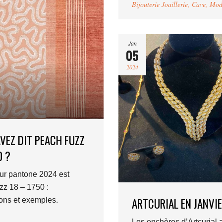
Bijouterie Joaillerie
,
Cave
,
Mod
Jan
05
2024
VEZ DIT PEACH FUZZ
0 ?
ur pantone 2024 est
zz 18 – 1750 :
ARTCURIAL EN JANVI
ions et exemples.
Les enchères d’Artcurial 