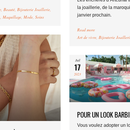
la joaillerie, de la maroqu
e
,
Beauté
,
Bijouterie Joaillerie
,
janvier prochain.
n
,
Maquillage
,
Mode
,
Soins
Read more
Art de vivre
,
Bijouterie Joailleri
Juil
17
2023
POUR UN LOOK BARBI
Vous voulez adopter un l