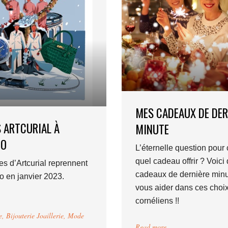
MES CADEAUX DE DER
 ARTCURIAL À
MINUTE
O
L’éternelle question pour 
quel cadeau offrir ? Voici
es d’Artcurial reprennent
cadeaux de dernière minu
 en janvier 2023.
vous aider dans ces choi
cornéliens !!
e
,
Bijouterie Joaillerie
,
Mode
Read more