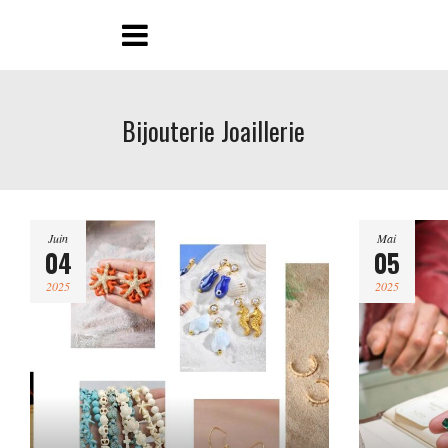
Bijouterie Joaillerie
Juin
Mai
04
05
2025
2025