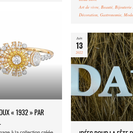
Art de vivre
,
Beauté
,
Bijouterie 
Décoration
,
Gastronomie
,
Mod
Juin
13
2022
JOUX « 1932 » PAR
L
ge à la collection créée