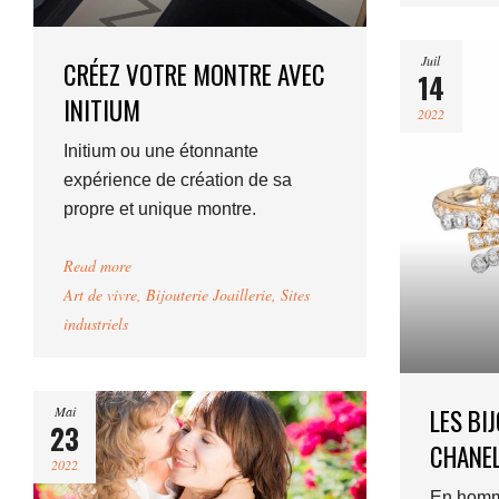
Juil
CRÉEZ VOTRE MONTRE AVEC
14
INITIUM
2022
Initium ou une étonnante
expérience de création de sa
propre et unique montre.
Read more
Art de vivre
,
Bijouterie Joaillerie
,
Sites
industriels
LES BI
Mai
23
CHANE
2022
En homma