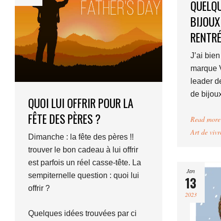
QUELQU
BIJOUX
RENTRÉ
J’ai bien
marque V
leader d
de bijou
QUOI LUI OFFRIR POUR LA
FÊTE DES PÈRES ?
Read more
Art de vivr
Dimanche : la fête des pères !!
trouver le bon cadeau à lui offrir
est parfois un réel casse-tête. La
Jan
sempiternelle question : quoi lui
13
offrir ?
2023
Quelques idées trouvées par ci