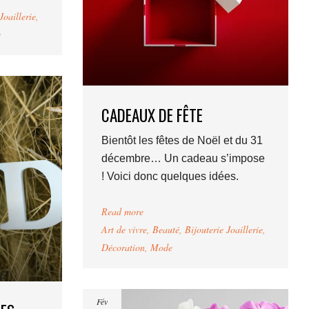
Joaillerie
,
e
CADEAUX DE FÊTE
Bientôt les fêtes de Noël et du 31
décembre… Un cadeau s’impose
! Voici donc quelques idées.
Read more
Art de vivre
,
Beauté
,
Bijouterie Joaillerie
,
Décoration
,
Mode
Fév