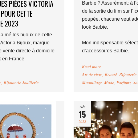
ES PIÈCES VICTORIA
Barbie ? Assurément; à l
 POUR CETTE
de la sortie du film sur l’
poupée, chacune veut ad
E 2023
look Barbie.
 aimé les bijoux de cette
ictoria Bijoux, marque
Mon indispensable sélect
e vente directe à domicile
d’accessoires Barbie.
x en France.
Read more
Art de vivre
,
Beauté
,
Bijouterie 
e
,
Bijouterie Joaillerie
Maquillage
,
Mode
,
Parfums
,
So
Déc
15
2022