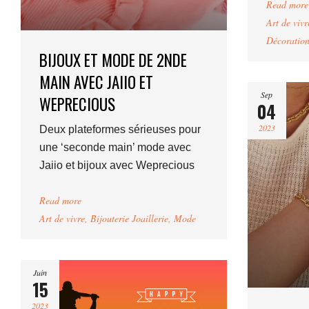
Read more
Art de vivr
Décoratio
BIJOUX ET MODE DE 2NDE
MAIN AVEC JAIIO ET
Sep
WEPRECIOUS
04
2023
Deux plateformes sérieuses pour
une ‘seconde main’ mode avec
Jaiio et bijoux avec Weprecious
Read more
Art de vivre
,
Bijouterie Joaillerie
,
Mode
Juin
15
2023