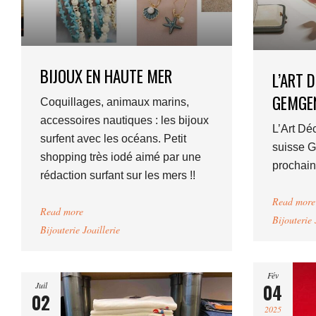
BIJOUX EN HAUTE MER
L’ART 
GEMGE
Coquillages, animaux marins,
accessoires nautiques : les bijoux
L’Art Dé
surfent avec les océans. Petit
suisse 
shopping très iodé aimé par une
prochain
rédaction surfant sur les mers !!
Read more
Read more
Bijouterie 
Bijouterie Joaillerie
Fév
04
Juil
02
2025