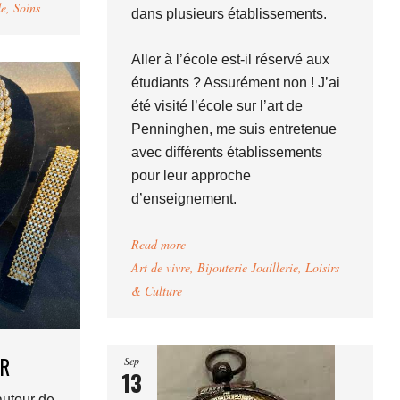
e
,
Soins
dans plusieurs établissements.
Aller à l’école est-il réservé aux
étudiants ? Assurément non ! J’ai
été visité l’école sur l’art de
Penninghen, me suis entretenue
avec différents établissements
pour leur approche
d’enseignement.
Read more
Art de vivre
,
Bijouterie Joaillerie
,
Loisirs
& Culture
ER
Sep
13
autour de