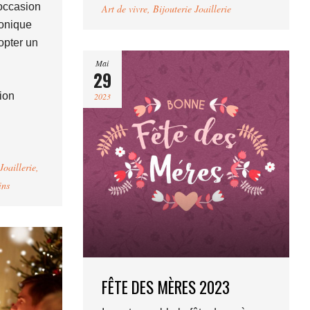
’occasion
Art de vivre
,
Bijouterie Joaillerie
iconique
opter un
Mai
29
ion
2023
Joaillerie
,
ins
FÊTE DES MÈRES 2023