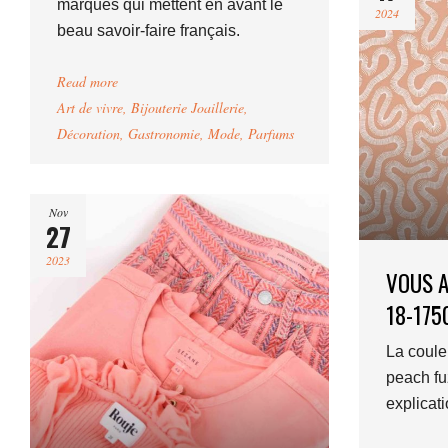
marques qui mettent en avant le
2024
beau savoir-faire français.
Read more
Art de vivre
,
Bijouterie Joaillerie
,
Décoration
,
Gastronomie
,
Mode
,
Parfums
Nov
27
2023
VOUS A
18-175
La coule
peach fu
explicat