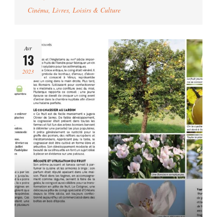
Cinéma
,
Livres
,
Loisirs & Culture
Avr
13
2023