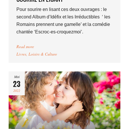
Pour sourire en lisant ces deux ouvrages : le
second Album d’Idéfix et les Irréductibles ‘ les
Romains prennent une gamelle’ et la comédie
chantée ‘Escroc-es-croquezmoi’.
Read more
Livres
,
Loisirs & Culture
Mai
23
2022