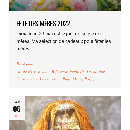
FÊTE DES MÈRES 2022
Dimanche 29 mai est le jour de la fête des
mères. Ma sélection de cadeaux pour fêter les
mères.
Read more
Art de vivre
,
Beauté
,
Bijouterie Joaillerie
,
Décoration
,
Gastronomie
,
Livres
,
Maquillage
,
Mode
,
Parfums
Mai
06
2022