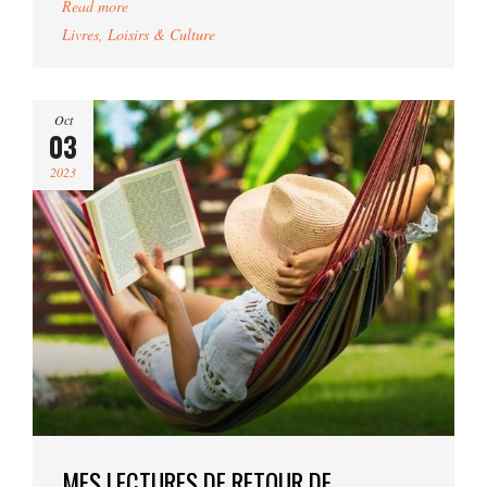
Read more
Livres
,
Loisirs & Culture
Oct
03
2023
MES LECTURES DE RETOUR DE