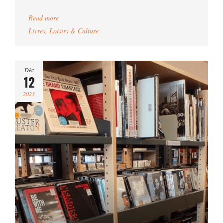
Read more
Livres
,
Loisirs & Culture
Déc
12
2023