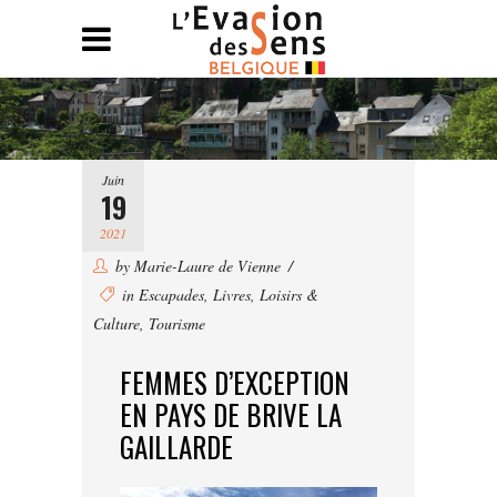
Juin
19
2021
by
Marie-Laure de Vienne
in
Escapades
,
Livres
,
Loisirs &
Culture
,
Tourisme
FEMMES D’EXCEPTION
EN PAYS DE BRIVE LA
GAILLARDE