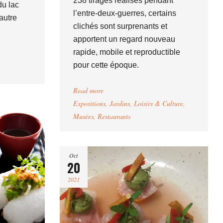
238 tirages réalisés pendant
du lac
l’entre-deux-guerres, certains
autre
clichés sont surprenants et
apportent un regard nouveau
rapide, mobile et reproductible
pour cette époque.
Read more
Expositions
,
Jardins
,
Loisirs & Culture
,
Musées
,
Restaurants
Oct
20
2021