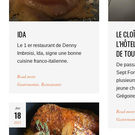
IDA
LE CLO
L’HÔTE
Le 1 er restaurant de Denny
DE TO
Imbroisi, Ida, signe une bonne
cuisine franco-italienne.
De passa
Sept Font
Read more
plusieur
Gastronomie
,
Restaurants
jeune ch
Grégoire
Jan
Read more
18
Gastronom
2022