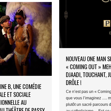
NOUVEAU ONE MAN 
« COMING OUT » MEHD
DJAADI, TOUCHANT, J
DRÔLE !
INE B, UNE COMÉDIE
Ce n’est pas un « Coming 
LE ET SOCIALE
que vous l’imaginez …. m
IONNELLE AU
plutôt un sacré parcours d
U THÉÂTRE DE PASSY
au catholicisme… Est-ce 