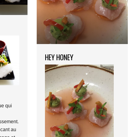
HEY HONEY
ue qui
issement.
icant au