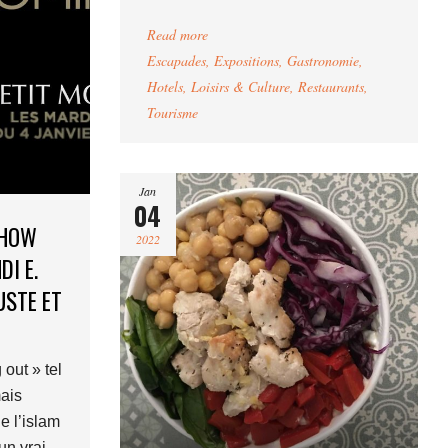
Read more
Escapades
,
Expositions
,
Gastronomie
,
Hotels
,
Loisirs & Culture
,
Restaurants
,
Tourisme
Jan
04
SHOW
2022
I E.
USTE ET
out » tel
ais
e l’islam
un vrai