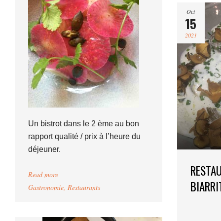
Oct
15
2021
Un bistrot dans le 2 ème au bon
rapport qualité / prix à l’heure du
déjeuner.
RESTAU
Read more
BIARRI
Gastronomie
,
Restaurants