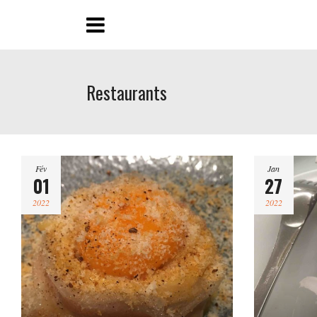
Restaurants
Fév
Jan
01
27
2022
2022