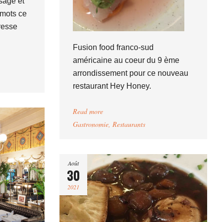
sage et
 mots ce
resse
Fusion food franco-sud
américaine au coeur du 9 ème
arrondissement pour ce nouveau
restaurant Hey Honey.
Read more
Gastronomie
,
Restaurants
Août
30
2021