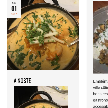
Oct
01
2021
A NOSTE
Emblémat
ville côt
bons res
gastrono
accessib