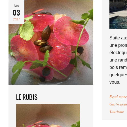
Nov
03
2021
Suite au
une pro
électriq
une rand
bois rem
quelques
vous.
LE RUBIS
Read more
Gastronom
Tourisme