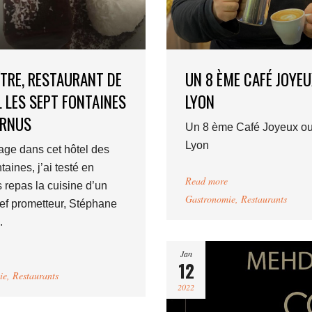
ÎTRE, RESTAURANT DE
UN 8 ÈME CAFÉ JOYEU
L LES SEPT FONTAINES
LYON
URNUS
Un 8 ème Café Joyeux ou
Lyon
ge dans cet hôtel des
aines, j’ai testé en
Read more
s repas la cuisine d’un
Gastronomie
,
Restaurants
ef prometteur, Stéphane
.
Jan
12
ie
,
Restaurants
2022