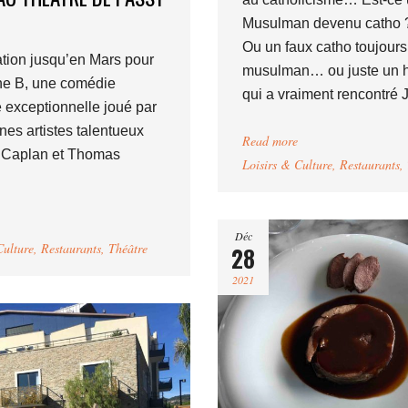
Musulman devenu catho 
Ou un faux catho toujours
tion jusqu’en Mars pour
musulman… ou juste un
ne B, une comédie
qui a vraiment rencontré 
 exceptionnelle joué par
nes artistes talentueux
Read more
 Caplan et Thomas
Loisirs & Culture
,
Restaurants
,
Déc
Culture
,
Restaurants
,
Théâtre
28
2021