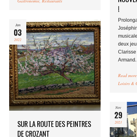
Gastronomie
,
Restaurants
!
Prolonga
Jan
Joséphi
03
musicale
2022
deux jeu
Clarisse
Armand.
Read more
Loisirs & 
Nov
29
SUR LA ROUTE DES PEINTRES
2021
DE CROZANT