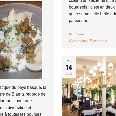
cœur d’un seizième ultra 
bourgeois : c’est en deux
qui résume cette belle ad
parisienne.
Read more
Gastronomie
,
Restaurants
Sep
14
2021
ique du pays basque, la
ière de Biarritz regorge de
taurants pour une
mie diversifiée et
le à toutes les bourses.