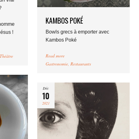
?
KAMBOS POKÉ
 homme
Bowls grecs à emporter avec
Jésus !
Kambos Poké
Read more
Théâtre
Gastronomie
,
Restaurants
Déc
10
2021