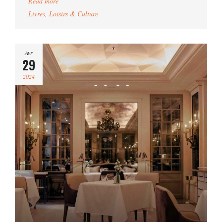
Read more
Livres
,
Loisirs & Culture
Avr
29
2024