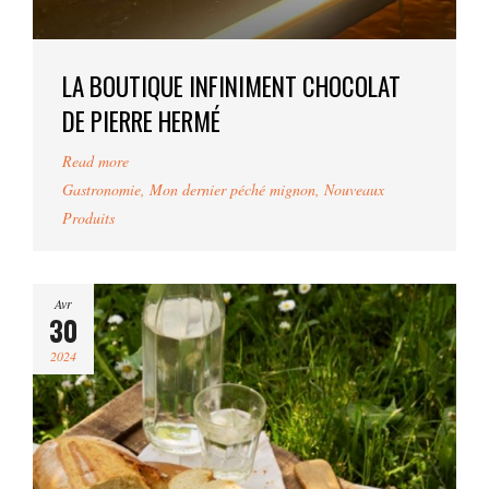
LA BOUTIQUE INFINIMENT CHOCOLAT
DE PIERRE HERMÉ
Read more
Gastronomie
,
Mon dernier péché mignon
,
Nouveaux
Produits
Avr
30
2024