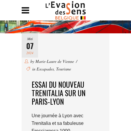
Mai
07
2024
by
Marie-Laure de Vienne
in
Escapades
,
Tourisme
ESSAI DU NOUVEAU
TRENITALIA SUR UN
PARIS-LYON
Une journée à Lyon avec
Trenitalia et sa fabuleuse
Frecciarossa 1000