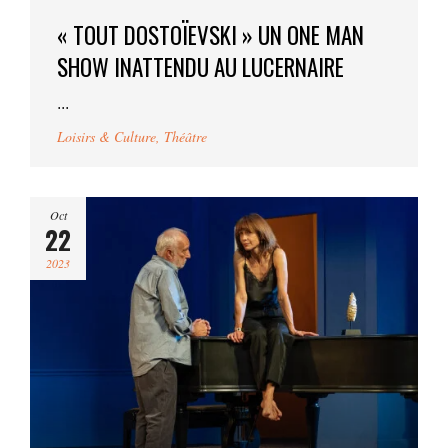
« TOUT DOSTOÏEVSKI » UN ONE MAN
SHOW INATTENDU AU LUCERNAIRE
...
Loisirs & Culture
,
Théâtre
Oct
22
2023