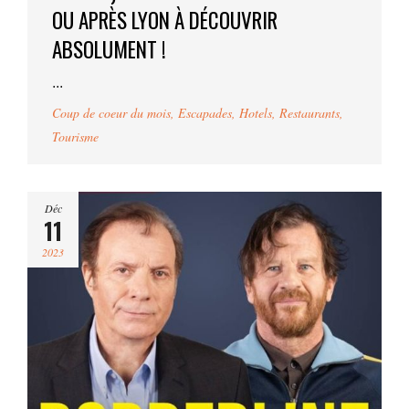
OU APRÈS LYON À DÉCOUVRIR
ABSOLUMENT !
...
Coup de coeur du mois
,
Escapades
,
Hotels
,
Restaurants
,
Tourisme
Déc
11
2023