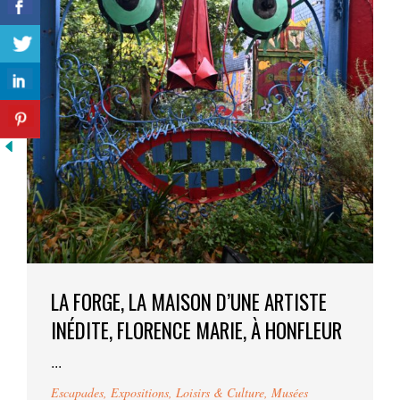
LA FORGE, LA MAISON D’UNE ARTISTE
INÉDITE, FLORENCE MARIE, À HONFLEUR
...
Escapades
,
Expositions
,
Loisirs & Culture
,
Musées