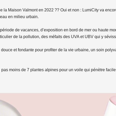
de la Maison Valmont en 2022 ?? Oui et non : LumiCity va encore
peau en milieu urbain.
ériode de vacances, d’exposition en bord de mer ou haute monta
rticulier de la pollution, des méfaits des UVA et UBV qui y sévis
uce et fondante pour profiter de la vie urbaine, un soin polyval
as moins de 7 plantes alpines pour un voile qui pénètre facileme