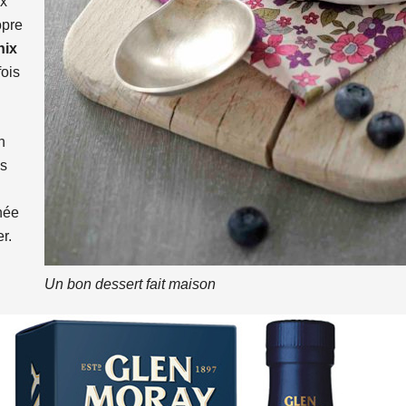
ux
opre
nix
fois
n
us
née
r.
Un bon dessert fait maison