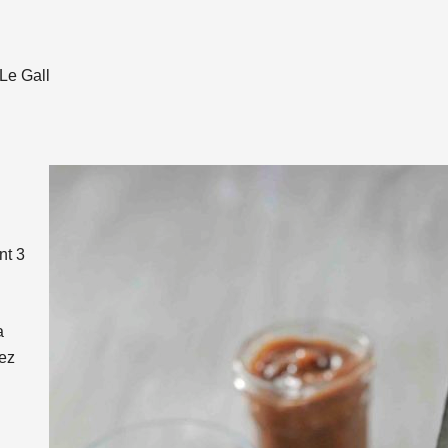
 Le Gall
nt 3
a
ez