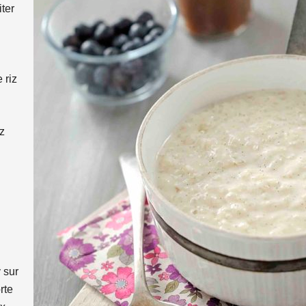
iter
 riz
z
 sur
rte