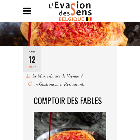
Mar
12
2020
by
Marie-Laure de Vienne
in
Gastronomie
,
Restaurants
COMPTOIR DES FABLES