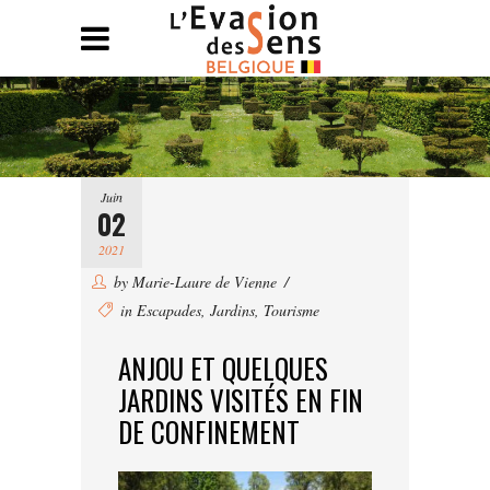
Juin
02
2021
by
Marie-Laure de Vienne
in
Escapades
,
Jardins
,
Tourisme
ANJOU ET QUELQUES
JARDINS VISITÉS EN FIN
DE CONFINEMENT