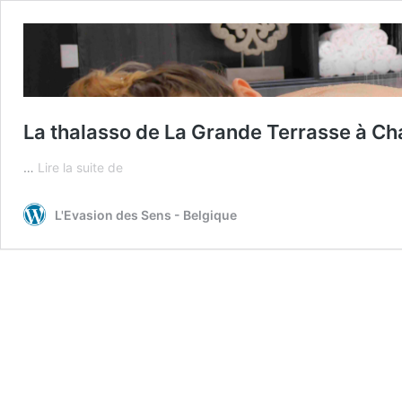
La thalasso de La Grande Terrasse à Cha
La
…
Lire la suite de
thalasso
de
L'Evasion des Sens - Belgique
La
Grande
Terrasse
à
Chatelaillon-
Plage